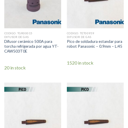
CODIGO: TGR00015
CODIGO: TET00959
DIFUSOR DE GAS
DIFUSOR DE GAS
Difusor cerámico 500A para
Pico de soldadura estandar para
torcha refrigerada por agua YT-
robot Panasonic – 0.9mm – L:45
CAW503T0E
1520 in stock
20 in stock