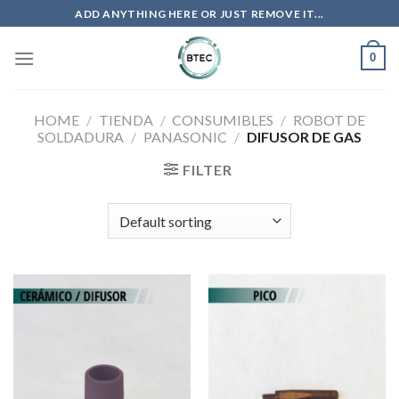
Saltar
ADD ANYTHING HERE OR JUST REMOVE IT...
al
contenido
0
HOME
/
TIENDA
/
CONSUMIBLES
/
ROBOT DE
SOLDADURA
/
PANASONIC
/
DIFUSOR DE GAS
FILTER