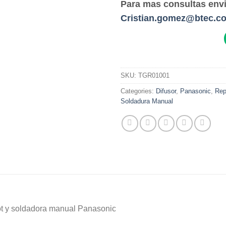
Para mas consultas envi
Cristian.gomez@btec.c
SKU:
TGR01001
Categories:
Difusor
,
Panasonic
,
Rep
Soldadura Manual
ot y soldadora manual Panasonic