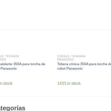
O: TFZ00002
CODIGO: TGN00044
ADOR
PANASONIC
aislante 350A para torcha de
Tobera cónica 350A para torcha d
 Panasonic
robot Panasonic
in stock
1433 in stock
tegorías