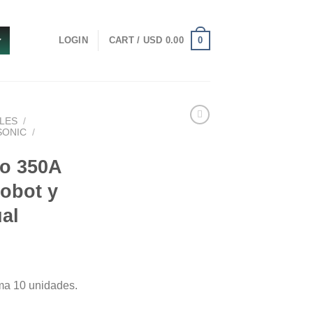
0
LOGIN
CART /
USD
0.00
LES
/
SONIC
/
co 350A
robot y
al
ma 10 unidades.