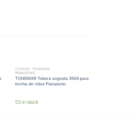
CODIGO: TGN00049
CODIGO: TGN00140
PANASONIC
PANASONIC
e
TGN00049 Tobera angosta 350A para
Tobera 500A para tor
torcha de robot Panasonic
por agua
53 in stock
18 in stock