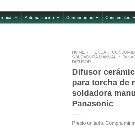
ronius
Automatización
Componentes
Consumibles
HOME
/
TIENDA
/
CONSUMIB
SOLDADURA MANUAL
/
PANA
DIFUSOR
Difusor cerámi
para torcha de 
soldadora manu
Panasonic
Precio unitario. Compra míni