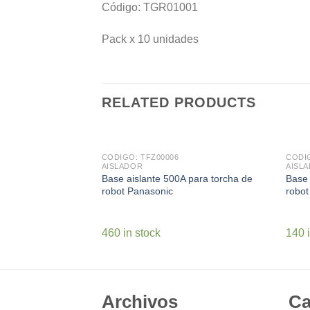
Código: TGR01001
Pack x 10 unidades
RELATED PRODUCTS
CODIGO: TFZ00006
CODIG
AISLADOR
AISL
Base aislante 500A para torcha de
Base 
robot Panasonic
robot
460 in stock
140 
Archivos
Ca